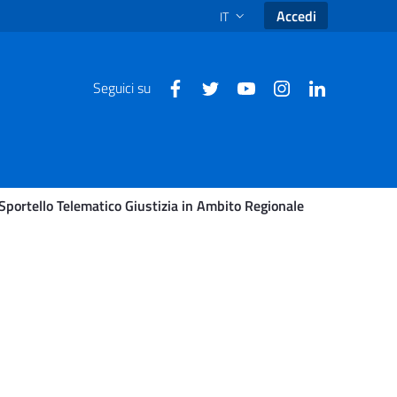
Accedi
IT
SELEZIONE LINGUA: LINGUA SEL
Seguici su
ortello Telematico Giustizia in Ambito Regionale
rma Sportello Telematico 