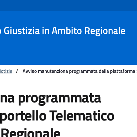
o Giustizia in Ambito Regionale
otizie
/
Avviso manutenziona programmata della piattaforma Sp
rogrammata della piattafo
ona programmata
portello Telematico
 Regionale