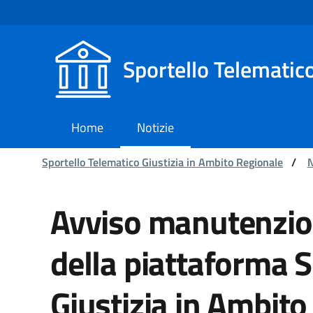
Navigazione
Salta al contenuto
Sportello Telematic
Home
Notizie
Ti trovi in:
Sportello Telematico Giustizia in Ambito Regionale
/
N
Avviso manutenziona p
Avviso manutenzi
della piattaforma S
Giustizia in Ambito