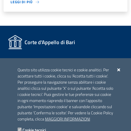
LEGGI DI PIÙ
Corte d'Appello di Bari
I dati personali pubblicati sono riutilizzabili solo alle condizioni
Questo sito utilizza cookie tecnici e cookie analitici. Per
previste dalla direttiva comunitaria 2003/98/CE e dal d.lgs.
accettare tutti i cookie, clicca su 'Accetta tutti i cookie'.
36/2006
Per proseguire la navigazione senza abilitare i cookie
analitici clicca sul pulsante 'X' o sul pulsante 'Accetta solo
i cookie tecnici'. Puoi gestire le tue preferenze sui cookie
in ogni momento riaprendo il banner con l'apposito
pulsante 'Impostazioni cookie' e salvandole cliccando sul
pulsante 'Conferma le scelte'. Per vedere la Cookie Policy
completa, clicca
MAGGIORI INFORMAZIONI
Cookie tecnici