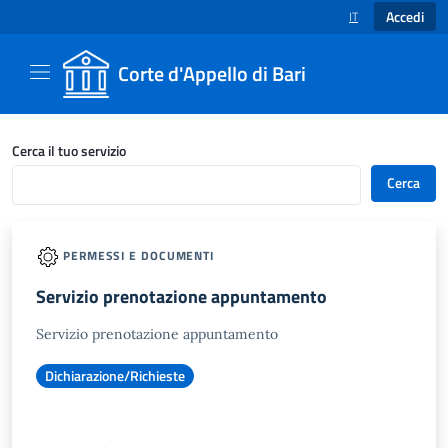
Accedi
IT
SELEZIONE LINGUA
Corte d'Appello di Bari
Catalogo servizi - Corte d'Appello di Bari
Cerca il tuo servizio
Cerca
PERMESSI E DOCUMENTI
Servizio prenotazione appuntamento
Servizio prenotazione appuntamento
Dichiarazione/Richieste