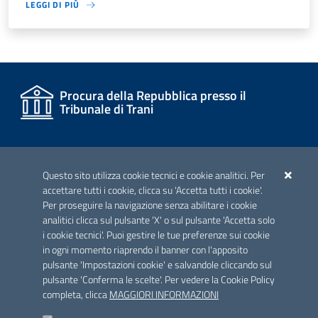
LEGGI DI PIÙ
Procura della Repubblica presso il
Tribunale di Trani
I dati personali pubblicati sono riutilizzabili solo alle condizioni
Questo sito utilizza cookie tecnici e cookie analitici. Per
previste dalla direttiva comunitaria 2003/98/CE e dal d.lgs.
accettare tutti i cookie, clicca su 'Accetta tutti i cookie'.
36/2006
Per proseguire la navigazione senza abilitare i cookie
analitici clicca sul pulsante 'X' o sul pulsante 'Accetta solo
i cookie tecnici'. Puoi gestire le tue preferenze sui cookie
in ogni momento riaprendo il banner con l'apposito
pulsante 'Impostazioni cookie' e salvandole cliccando sul
pulsante 'Conferma le scelte'. Per vedere la Cookie Policy
completa, clicca
MAGGIORI INFORMAZIONI