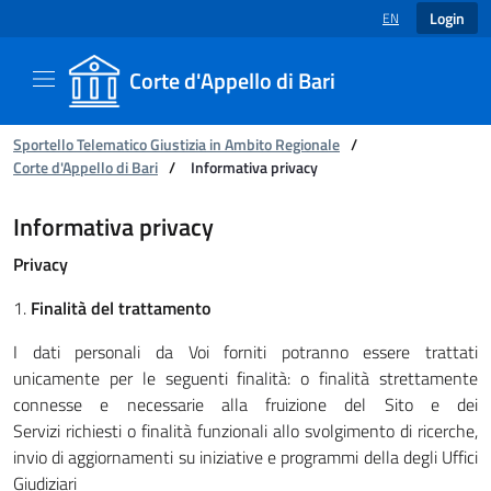
Login
EN
LANGUAGE SELECT
Corte d'Appello di Bari
You are:
Sportello Telematico Giustizia in Ambito Regionale
/
Corte d'Appello di Bari
/
Informativa privacy
Informativa privacy - Corte d'Appello di Bari
Informativa privacy
Privacy
1.
Finalità del trattamento
I dati personali da Voi forniti potranno essere trattati
unicamente per le seguenti finalità: o finalità strettamente
connesse e necessarie alla fruizione del Sito e dei
Servizi richiesti o finalità funzionali allo svolgimento di ricerche,
invio di aggiornamenti su iniziative e programmi della degli Uffici
Giudiziari