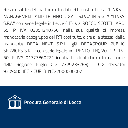
Responsabile del Trattamento dati: RTI costituito da "LINKS -
MANAGEMENT AND TECHNOLOGY - S.P.A." IN SIGLA "LINKS
S.P.A." con sede legale in Lecce (LE), Via ROCCO SCOTELLARO
55, P. IVA 03351210756, nella sua qualità di impresa
mandataria capogruppo del RTI costituito, oltre alla stessa, dalla
mandante DEDA NEXT S.R.L. (già DEDAGROUP PUBLIC
SERVICES S.R.L.) con sede legale in TRENTO (TN), Via DI SPINI
50, P. IVA 01727860221 (contratto di affidamento da parte
della Regione Puglia CIG 7329233268) - CIG derivato:
93096863EC - CUP: B31C22000000002
Procura Generale di Lecce