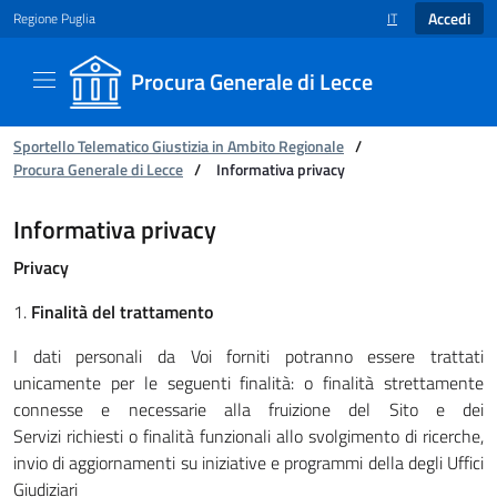
Accedi
Regione Puglia
IT
SELEZIONE LINGUA
Procura Generale di Lecce
Ti trovi in:
Sportello Telematico Giustizia in Ambito Regionale
/
Procura Generale di Lecce
/
Informativa privacy
Informativa privacy - Procura Generale di Lecc
Informativa privacy
Privacy
1.
Finalità del trattamento
I dati personali da Voi forniti potranno essere trattati
unicamente per le seguenti finalità: o finalità strettamente
connesse e necessarie alla fruizione del Sito e dei
Servizi richiesti o finalità funzionali allo svolgimento di ricerche,
invio di aggiornamenti su iniziative e programmi della degli Uffici
Giudiziari