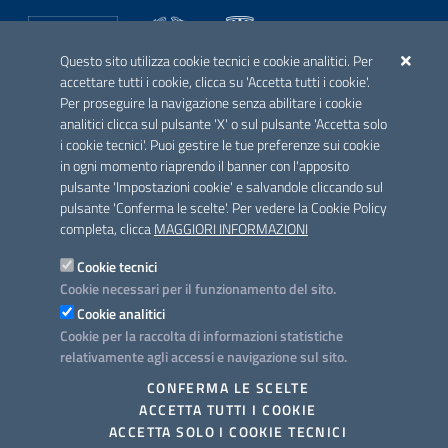
Questo sito utilizza cookie tecnici e cookie analitici. Per
accettare tutti i cookie, clicca su 'Accetta tutti i cookie'.
Per proseguire la navigazione senza abilitare i cookie
analitici clicca sul pulsante 'X' o sul pulsante 'Accetta solo
UFFICI GIUDIZIARI ABILITATI
i cookie tecnici'. Puoi gestire le tue preferenze sui cookie
Procura della Repubblica presso il Tribunale di Trani
in ogni momento riaprendo il banner con l'apposito
Corte d'Appello di Bari
pulsante 'Impostazioni cookie' e salvandole cliccando sul
Procura della Repubblica presso il Tribunale di Bari
pulsante 'Conferma le scelte'. Per vedere la Cookie Policy
Procura Generale di Bari
completa, clicca
MAGGIORI INFORMAZIONI
Procura Generale di Lecce
Procura per i Minorenni di Taranto
Cookie tecnici
Tribunale di Sorveglianza di Bari
Cookie necessari per il funzionamento del sito.
Ufficio di Sorveglianza di Bari
Cookie analitici
Cookie per la raccolta di informazioni statistiche
relativamente agli accessi e navigazione sul sito.
Link utili
CONFERMA LE SCELTE
Informativa privacy
ACCETTA TUTTI I COOKIE
ACCETTA SOLO I COOKIE TECNICI
Note legali