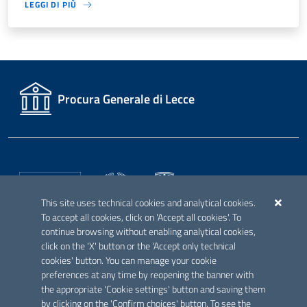
LEGGI DI PIÙ
Procura Generale di Lecce
This site uses technical cookies and analytical cookies.
To accept all cookies, click on 'Accept all cookies'. To
continue browsing without enabling analytical cookies,
click on the 'X' button or the 'Accept only technical
UFFICI GIUDIZIARI ABILITATI
cookies' button. You can manage your cookie
Procura della Repubblica presso il Tribunale di Trani
preferences at any time by reopening the banner with
Corte d'Appello di Bari
the appropriate 'Cookie settings' button and saving them
Procura della Repubblica presso il Tribunale di Bari
by clicking on the 'Confirm choices' button. To see the