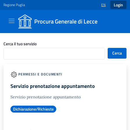
Login
Regione Puglia
EN
LANGUAGE SELECT
Procura Generale di Lecce
Catalogo servizi - Procura Generale di Lecce
Cerca il tuo servizio
Cerca
PERMESSI E DOCUMENTI
Servizio prenotazione appuntamento
Servizio prenotazione appuntamento
Dichiarazione/Richieste